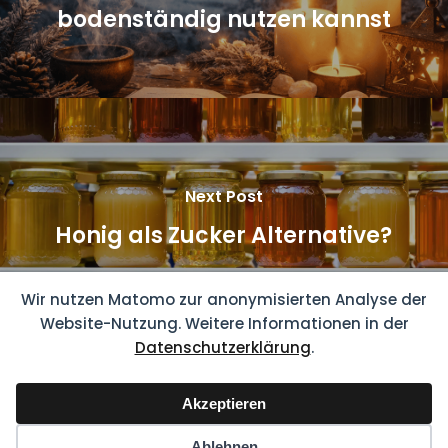
bodenständig nutzen kannst
Next Post
Honig als Zucker Alternative?
Wir nutzen Matomo zur anonymisierten Analyse der
Website-Nutzung. Weitere Informationen in der
Datenschutzerklärung
.
Akzeptieren
© 2026 Prisma Heilung - Energiearbeit & ganzheitliche
Heilung.
Impressum
·
Datenschutzerklärung
-
Member
Ablehnen